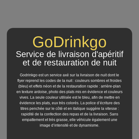
GoDrinkgo
Service de livraison d'apéritif
et de restauration de nuit
Godrinkgo est un service axé sur la livraison de nuit dont le
flyer reprend les codes de la nuit : couleurs sombres et froides
(bleu) et effets néon et de la restauration rapide : arrière-plan
en texture ardoise, photo des plats mis en évidence et couleurs
vives. La seule couleur utilisée est le bleu, afin de mettre en
évidence les plats, eux très colorés. La police d’écriture des
titres penchée sur le côté et en italique suggère la vitesse :
rapidité de la confection des repas et de la livraison. Sans
empattement et très grasse, elle véhicule également une
image d’intensité et de dynamisme.